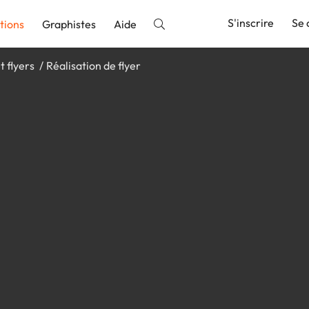
S'inscrire
Se 
tions
Graphistes
Aide
t flyers
Réalisation de flyer
nnonce