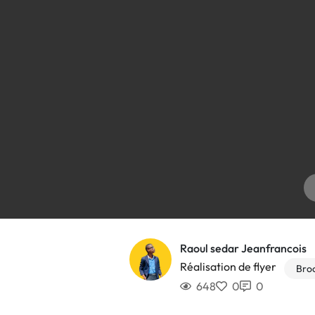
Raoul sedar Jeanfrancois
Réalisation de flyer
Broc
648
0
0