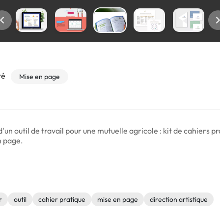
té
Mise en page
un outil de travail pour une mutuelle agricole : kit de cahiers pr
n page.
r
outil
cahier pratique
mise en page
direction artistique