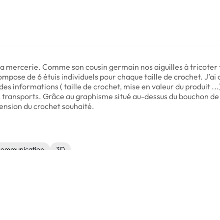
 mercerie. Comme son cousin germain nos aiguilles à tricoter tra
ompose de 6 étuis individuels pour chaque taille de crochet. J’ai c
des informations ( taille de crochet, mise en valeur du produit ...) 
s transports. Grâce au graphisme situé au-dessus du bouchon de c
imension du crochet souhaité.
communication
3D