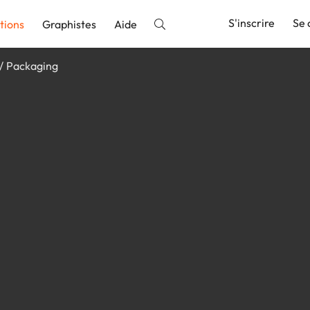
S'inscrire
Se 
tions
Graphistes
Aide
Packaging
nnonce