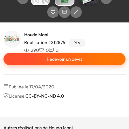
Houda Mani
Réalisation #212875
PLV
290
0
0
Recevoir un devis
Publiée le 17/04/2020
License
CC-BY-NC-ND 4.0
Autres réalisations de Houda Mani