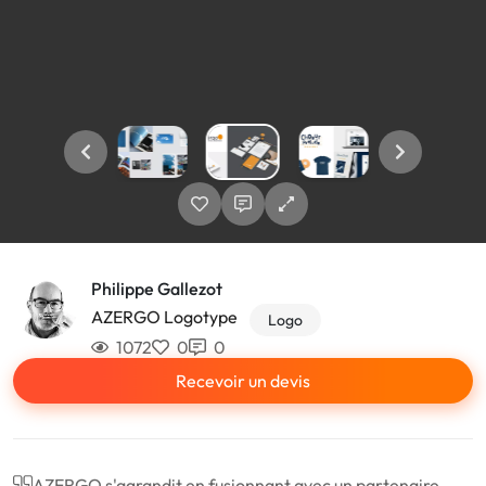
Philippe Gallezot
AZERGO Logotype
Logo
1072
0
0
Recevoir un devis
AZERGO s'agrandit en fusionnant avec un partenaire