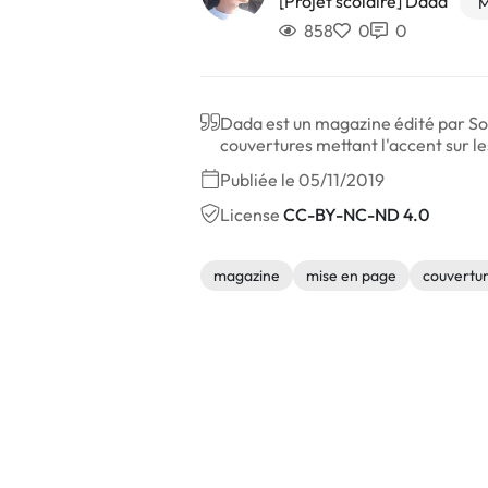
[Projet scolaire] Dada
M
858
0
0
Dada est un magazine édité par SoP
couvertures mettant l'accent sur l
Publiée le 05/11/2019
License
CC-BY-NC-ND 4.0
magazine
mise en page
couvertu
Autres réalisations de Emile Bertagn