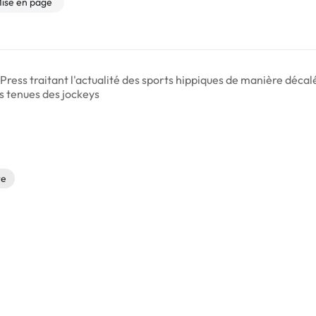
ise en page
ress traitant l'actualité des sports hippiques de manière décalé
es tenues des jockeys
re
a