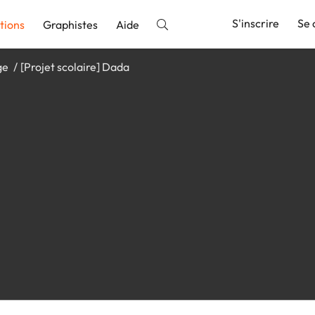
S'inscrire
Se 
tions
Graphistes
Aide
ge
[Projet scolaire] Dada
nnonce