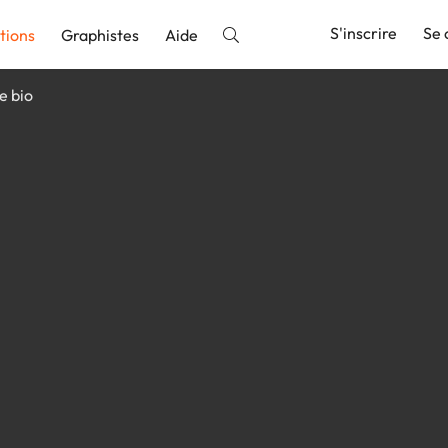
S'inscrire
Se 
tions
Graphistes
Aide
e bio
nnonce