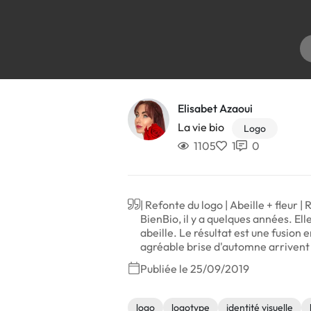
Elisabet Azaoui
La vie bio
Logo
1105
1
0
| Refonte du logo | Abeille + fleur
BienBio, il y a quelques années. El
abeille. Le résultat est une fusion e
agréable brise d'automne arrivent 
Publiée le 25/09/2019
logo
logotype
identité visuelle