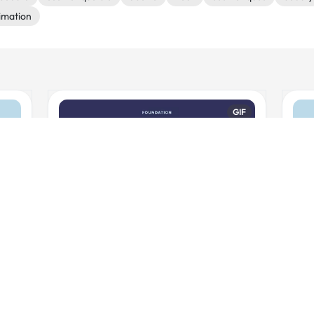
imation
i
GIF