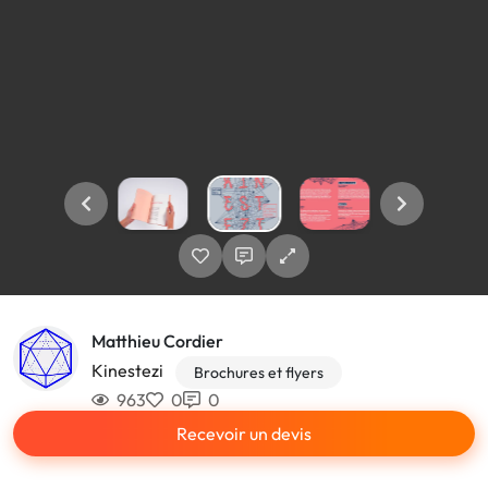
Matthieu Cordier
Kinestezi
Brochures et flyers
963
0
0
Recevoir un devis