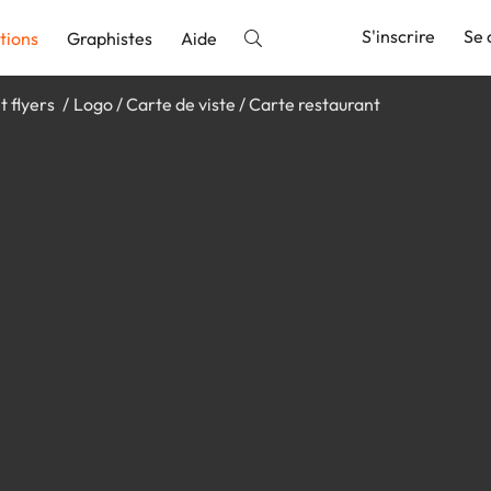
S'inscrire
Se 
tions
Graphistes
Aide
t flyers
Logo / Carte de viste / Carte restaurant
nnonce