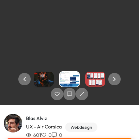
Blas Alviz
UX - Air Corsica
Webdesign
601
0
0