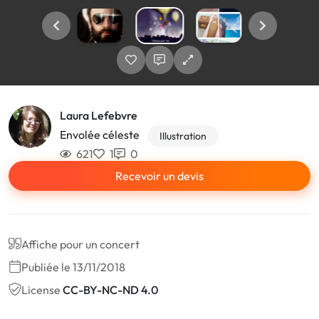
Laura Lefebvre
Envolée céleste
Illustration
621
1
0
Recevoir un devis
Affiche pour un concert
Publiée le 13/11/2018
License
CC-BY-NC-ND 4.0