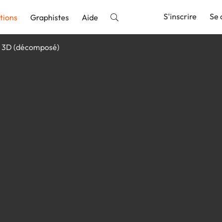
S'inscrire
Se 
tions
Graphistes
Aide
s 3D (décomposé)
nnonce