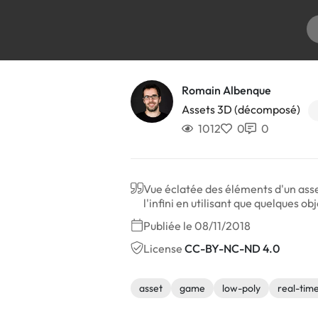
Romain Albenque
Assets 3D (décomposé)
1012
0
0
Vue éclatée des éléments d'un ass
l'infini en utilisant que quelques ob
Publiée le 08/11/2018
License
CC-BY-NC-ND 4.0
asset
game
low-poly
real-tim