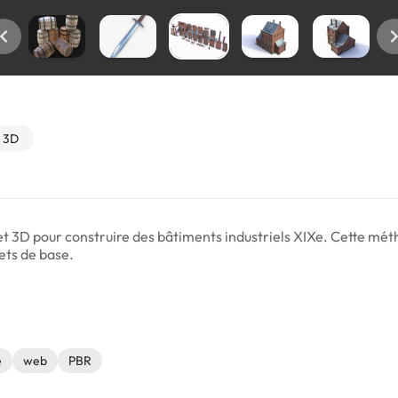
3D
et 3D pour construire des bâtiments industriels XIXe. Cette mé
jets de base.
e
web
PBR