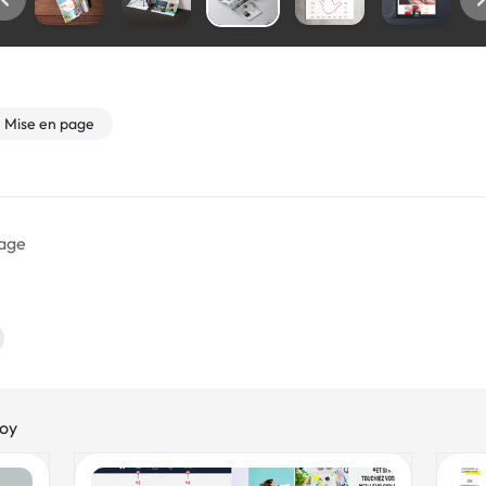
Mise en page
page
foy