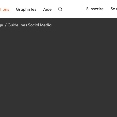
S'inscrire
Se 
tions
Graphistes
Aide
ge
Guidelines Social Media
nnonce