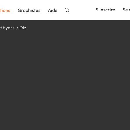
S'inscrire
Se 
tions
Graphistes
Aide
t flyers
Diz
nnonce