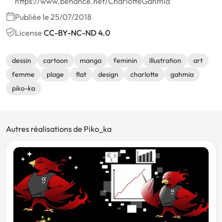
https://www.behance.net/CharlotteGahmia
Publiée le 25/07/2018
License
CC-BY-NC-ND 4.0
dessin
cartoon
manga
feminin
illustration
art
femme
plage
flat
design
charlotte
gahmia
piko-ka
Autres réalisations de Piko_ka