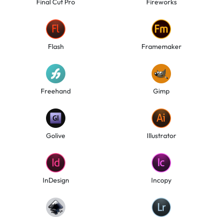
Final Cut Pro
Fireworks
Flash
Framemaker
Freehand
Gimp
Golive
Illustrator
InDesign
Incopy