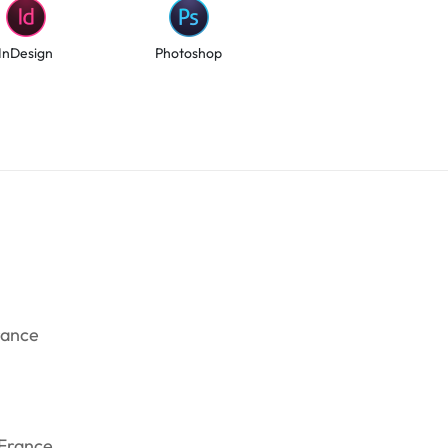
InDesign
Photoshop
rance
 France