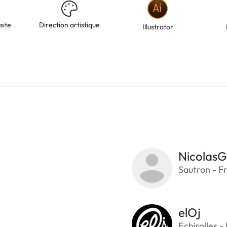
site
Direction artistique
Illustrator
NicolasG
Sautron - F
elOj
Echirolles -