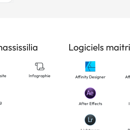
ssissilia
Logiciels maitr
site
Infographie
Affinity Designer
Af
g
After Effects