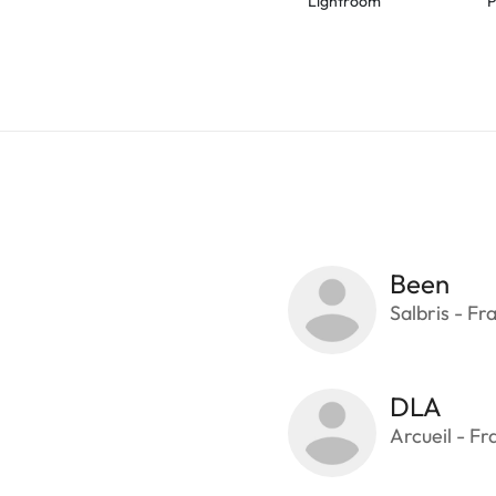
Lightroom
P
Been
Salbris - Fr
DLA
Arcueil - Fr