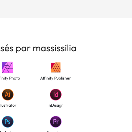
isés par massissilia
finity Photo
Affinity Publisher
Illustrator
InDesign