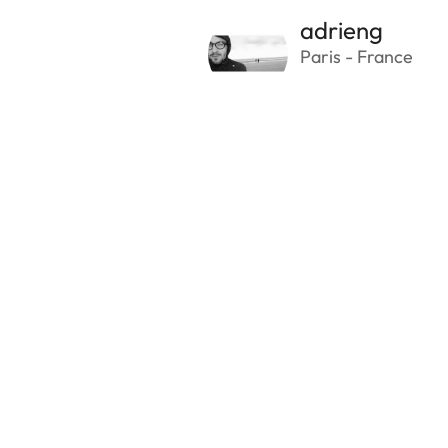
adrieng
Paris - France