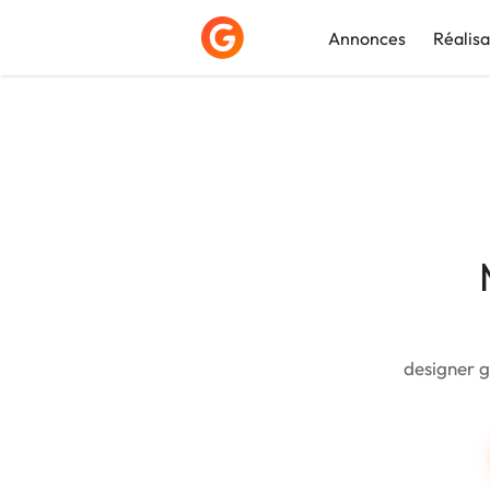
Annonces
Réalisa
Déposer une a
designer g