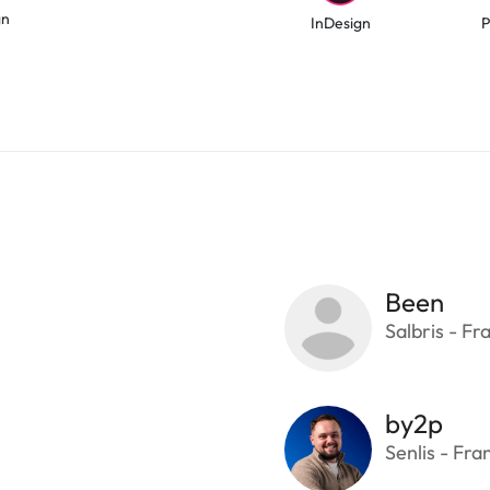
gn
InDesign
P
Been
Salbris - Fr
by2p
Senlis - Fra