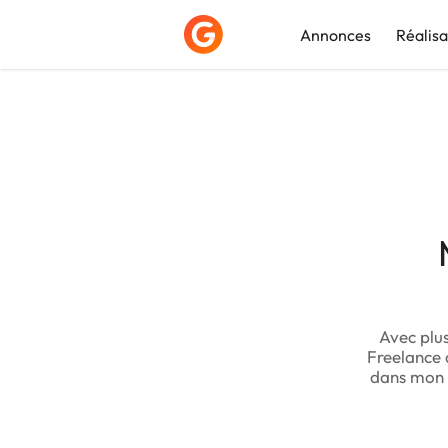
Annonces
Réalisa
Déposer une a
Avec plu
Freelance d
dans mon t