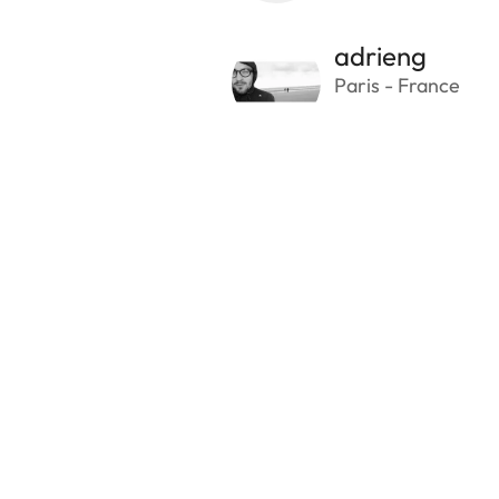
adrieng
Paris - France