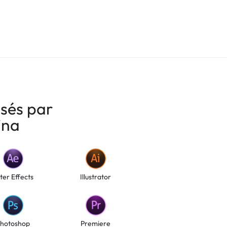
isés par
ina
ter Effects
Illustrator
hotoshop
Premiere