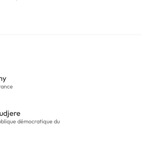
hy
rance
udjere
ublique démocratique du