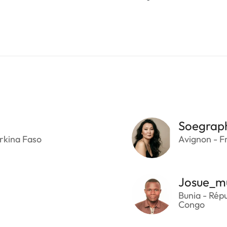
Soegrap
rkina Faso
Avignon - F
Josue_m
Bunia - Rép
Congo