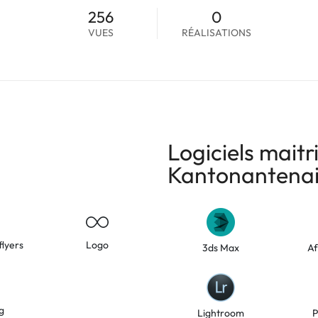
256
0
VUES
RÉALISATIONS
Logiciels maitr
Kantonantena
flyers
Logo
3ds Max
Af
g
Lightroom
P