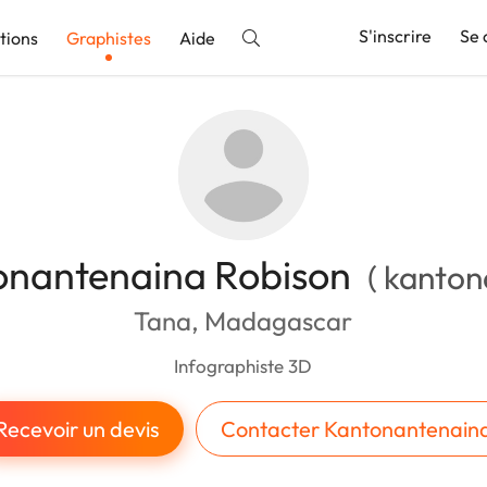
S'inscrire
Se 
tions
Graphistes
Aide
nnonce
onantenaina Robison
( kanton
Tana, Madagascar
Infographiste 3D
Recevoir un devis
Contacter Kantonantenain