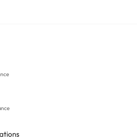
ance
ance
ations