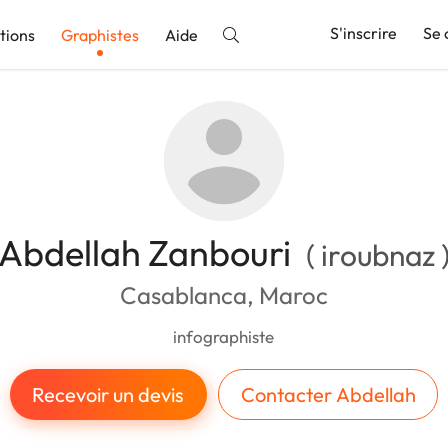
S'inscrire
Se 
tions
Graphistes
Aide
nnonce
Abdellah Zanbouri
( iroubnaz 
Casablanca, Maroc
infographiste
Recevoir un devis
Contacter Abdellah