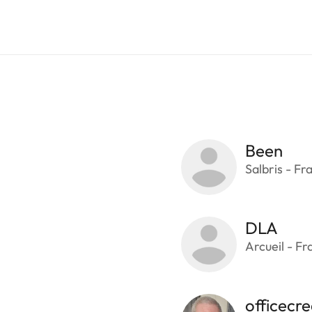
Been
Salbris - Fr
DLA
Arcueil - Fr
officecre