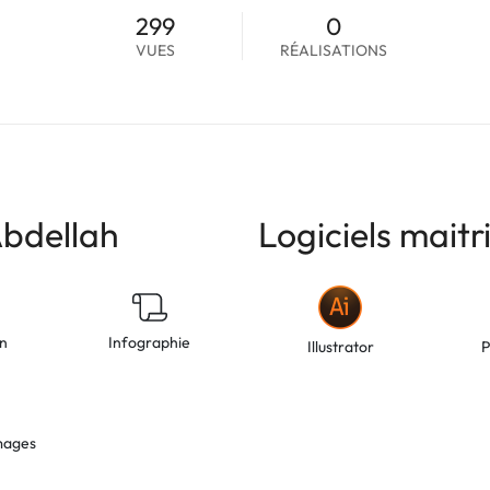
299
0
VUES
RÉALISATIONS
bdellah
Logiciels maitr
on
Infographie
Illustrator
P
mages