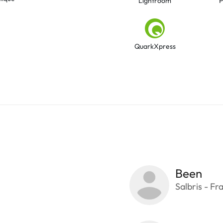
Lightroom
P
QuarkXpress
Been
Salbris - Fr