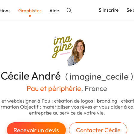
S'inscrire
Se 
tions
Graphistes
Aide
nnonce
Cécile André
( imagine_cecile )
Pau et périphérie
, France
 et webdesigner à Pau : création de logos | branding | créati
formation Objectif : matérialiser vos rêves et vous aider à co
entreprise au service de votre vie.
Recevoir un devis
Contacter Cécile