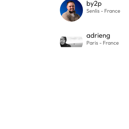
by2p
Senlis - France
adrieng
Paris - France