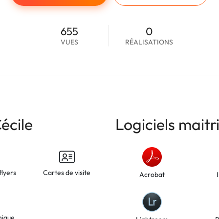
655
0
VUES
RÉALISATIONS
écile
Logiciels maitr
flyers
Cartes de visite
Acrobat
hique