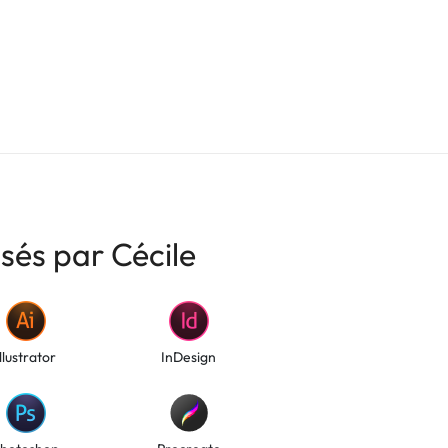
isés par Cécile
Illustrator
InDesign