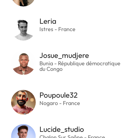
Leria
Istres - France
Josue_mudjere
Bunia - République démocratique
du Congo
Poupoule32
Nogaro - France
Lucide_studio
Chalon Sur Saône - France