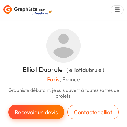
Déposer une a
Elliot Dubrule
( elliottdubrule )
Paris
, France
Graphiste débutant, je suis ouvert à toutes sortes de
projets.
Recevoir un devis
Contacter elliot