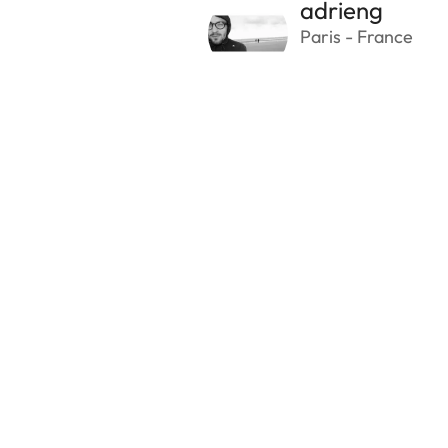
adrieng
Paris - France