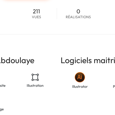
211
0
VUES
RÉALISATIONS
Abdoulaye
Logiciels mait
site
Illustration
Illustrator
P
age