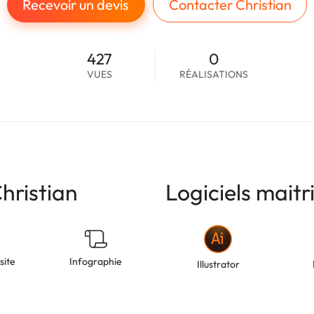
Recevoir un devis
Contacter Christian
427
0
VUES
RÉALISATIONS
hristian
Logiciels maitr
site
Infographie
Illustrator