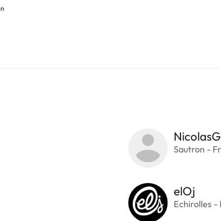
gn
NicolasG
Sautron - F
elOj
Echirolles -