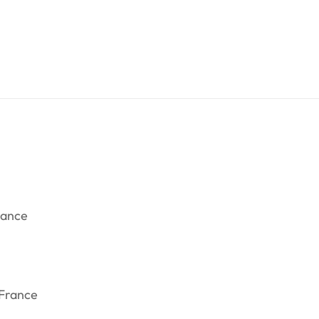
rance
 France