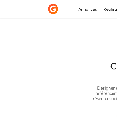
Annonces
Réalisa
Déposer une a
C
Designer e
référencem
réseaux soci