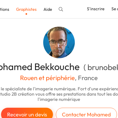
S'inscrire
Se 
tions
Graphistes
Aide
nnonce
ohamed Bekkouche
( brunobek
Rouen et périphérie
, France
 le spécialiste de l'imagerie numérique. Fort d'une expérien
 studio 2B création vous offre ses prestations dans tout les 
l'imagerie numérique
Recevoir un devis
Contacter Mohamed