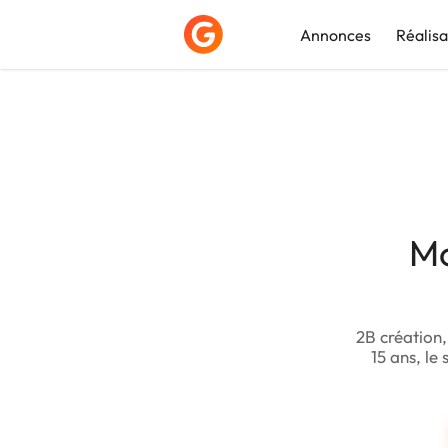
Annonces
Réalisa
Déposer une a
M
2B création,
15 ans, le