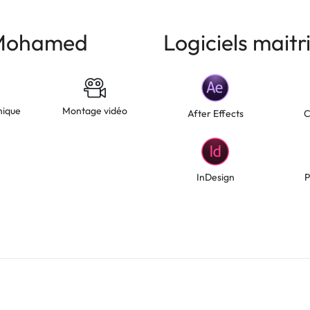
 Mohamed
Logiciels mait
hique
Montage vidéo
After Effects
C
InDesign
P