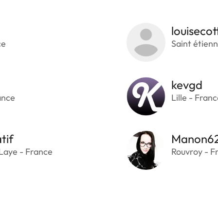
louisecot
ce
Saint étien
kevgd
ance
Lille - Fran
tif
Manon6
Laye - France
Rouvroy - F