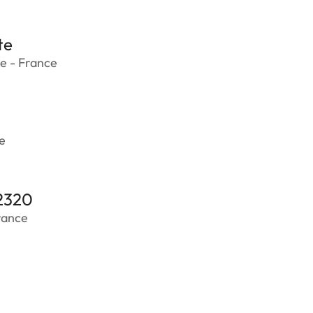
te
ne - France
ce
2320
rance