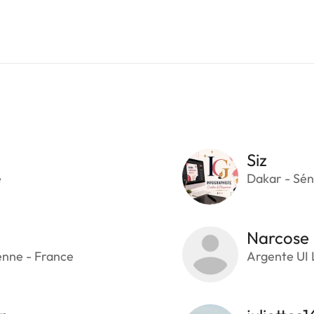
Siz
e
Dakar - Sén
Narcose
enne - France
Argente UI 