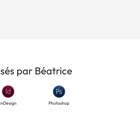
isés par Béatrice
InDesign
Photoshop