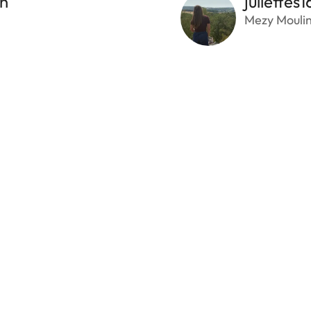
gn
juliettes1
Mezy Moulin