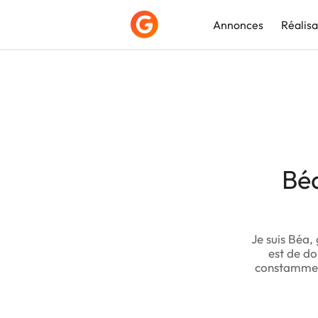
Annonces
Réalisa
Déposer une a
Bé
Je suis Béa,
est de do
constamment