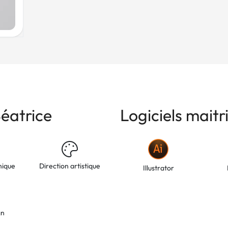
éatrice
Logiciels maitr
hique
Direction artistique
Illustrator
gn