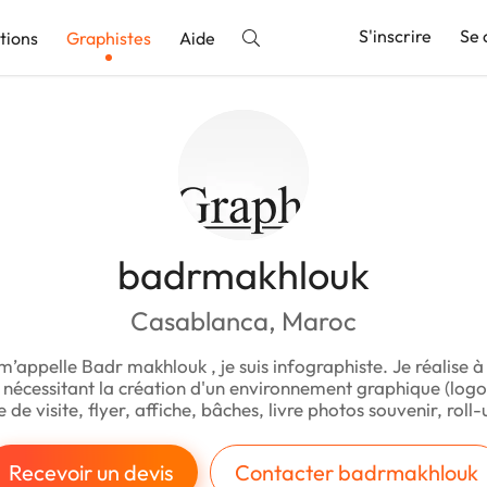
S'inscrire
Se 
tions
Graphistes
Aide
nnonce
badrmakhlouk
Casablanca, Maroc
m’appelle Badr makhlouk , je suis infographiste. Je réalise
t nécessitant la création d'un environnement graphique (logo
e de visite, flyer, affiche, bâches, livre photos souvenir, roll-u
Recevoir un devis
Contacter badrmakhlouk