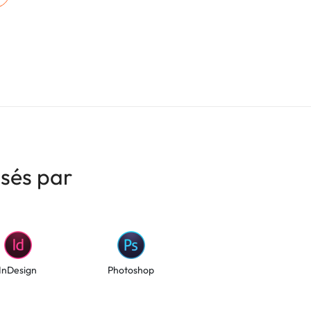
isés par
InDesign
Photoshop