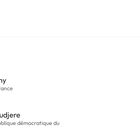
hy
rance
udjere
ublique démocratique du