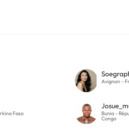
Soegrap
Avignon - F
Josue_m
rkina Faso
Bunia - Rép
Congo