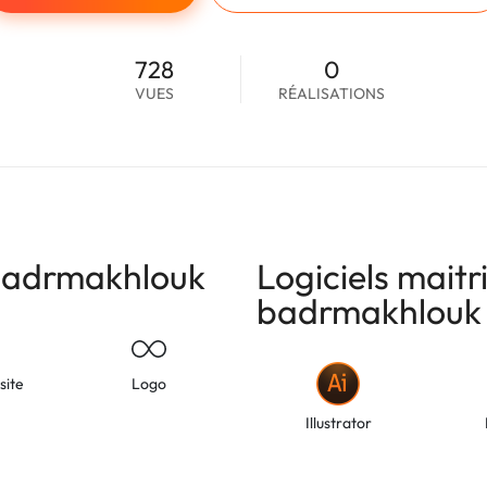
728
0
VUES
RÉALISATIONS
badrmakhlouk
Logiciels maitr
badrmakhlouk
site
Logo
Illustrator