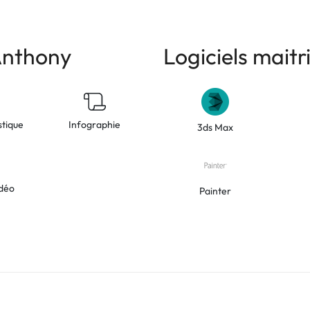
Anthony
Logiciels mait
stique
Infographie
3ds Max
déo
Painter