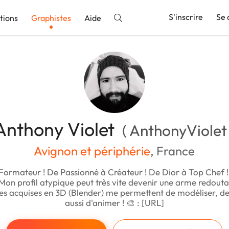
S'inscrire
Se 
tions
Graphistes
Aide
nnonce
Anthony Violet
( AnthonyViolet 
Avignon et périphérie
, France
 Formateur ! De Passionné à Créateur ! De Dior à Top Chef !
on profil atypique peut très vite devenir une arme redout
s acquises en 3D (Blender) me permettent de modéliser, de 
aussi d'animer ! 🎨 : [URL]