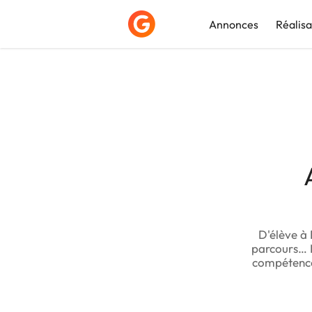
Annonces
Réalisa
Déposer une a
D'élève à
parcours… M
compétence