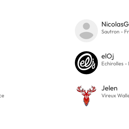
NicolasG
Sautron - F
elOj
Echirolles -
Jelen
ce
Vireux Wall