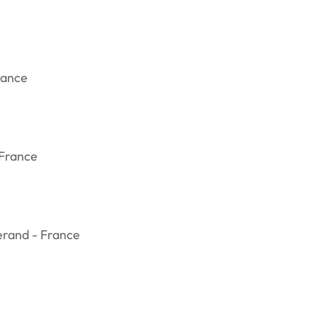
rance
 France
erand - France