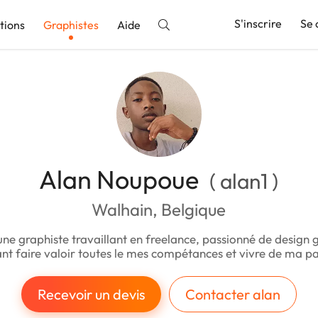
S'inscrire
Se 
tions
Graphistes
Aide
nnonce
Alan Noupoue
( alan1 )
Walhain, Belgique
jeune graphiste travaillant en freelance, passionné de design 
nt faire valoir toutes le mes compétances et vivre de ma p
Recevoir un devis
Contacter alan