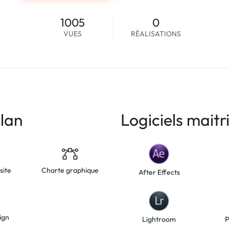
1005
0
VUES
RÉALISATIONS
lan
Logiciels maitr
site
Charte graphique
After Effects
ign
Lightroom
P