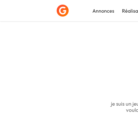
Annonces
Réalisa
Déposer une a
je suis un 
voula