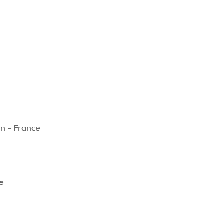
en - France
ce