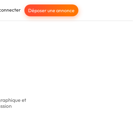
connecter
Déposer une annonce
graphique et
assion