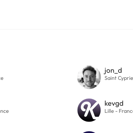
jon_d
ce
Saint Cypri
kevgd
ance
Lille - Fran