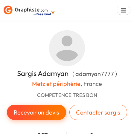
Déposer une a
Sargis Adamyan
( adamyan7777 )
Metz et périphérie
, France
COMPETENCE TRES BON
Recevoir un devis
Contacter sargis