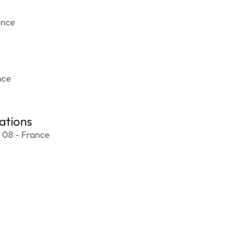
ance
nce
ations
 08 - France