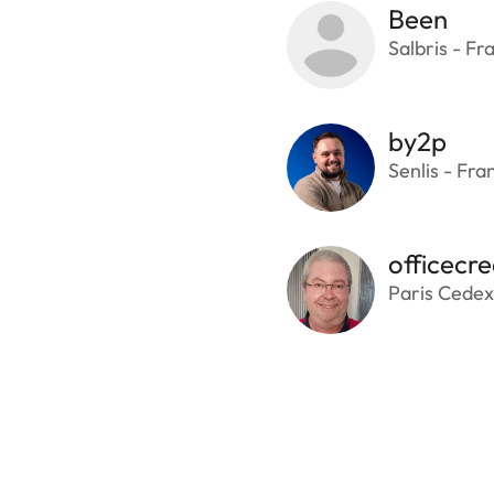
Been
Salbris - Fr
by2p
Senlis - Fra
officecre
Paris Cedex