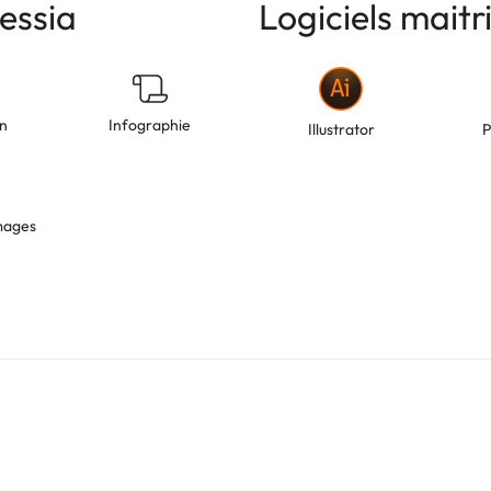
essia
Logiciels maitr
on
Infographie
Illustrator
P
mages