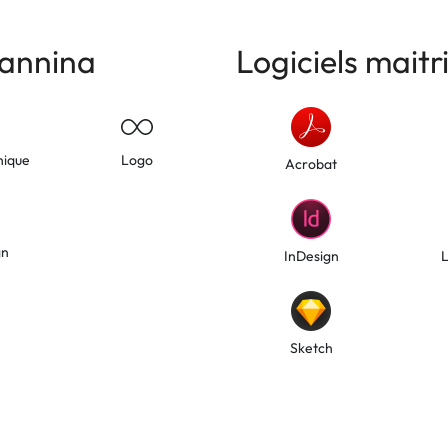
annina
Logiciels maitr
hique
Logo
Acrobat
gn
InDesign
Sketch