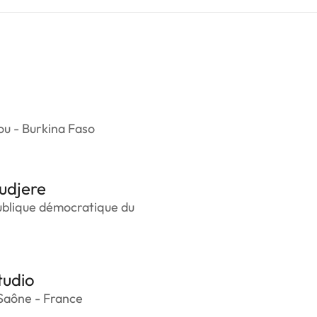
u - Burkina Faso
udjere
ublique démocratique du
tudio
Saône - France