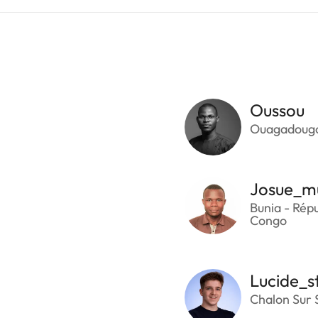
Oussou
Ouagadougo
Josue_m
Bunia - Rép
Congo
Lucide_s
Chalon Sur 