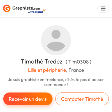
Déposer une a
Timothé Tredez
( Tim0308 )
Lille et périphérie
, France
Je suis graphiste en freelance, n'hésite pas à passer
commande !
Recevoir un devis
Contacter Timothé