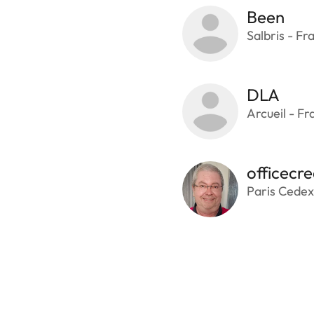
Been
Salbris - Fr
DLA
Arcueil - Fr
officecre
Paris Cedex