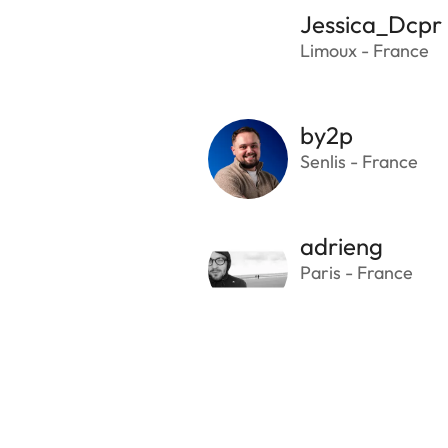
Jessica_Dcpr
Limoux - France
by2p
Senlis - France
adrieng
Paris - France