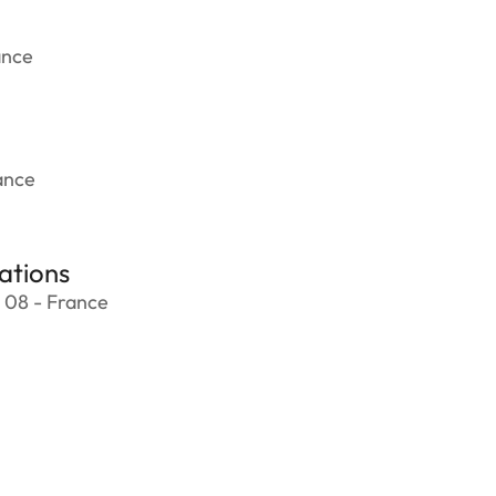
ance
ance
ations
 08 - France