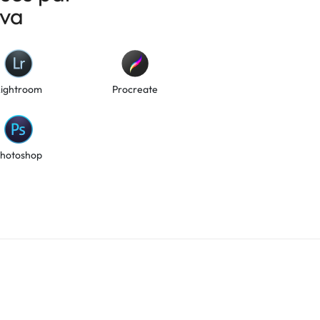
ova
Lightroom
Procreate
hotoshop