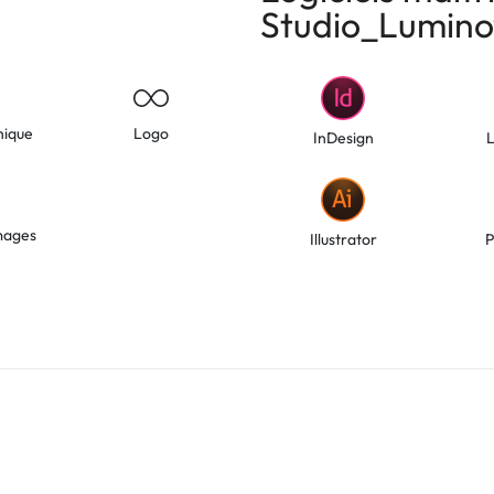
Studio_Lumin
hique
Logo
InDesign
mages
Illustrator
P