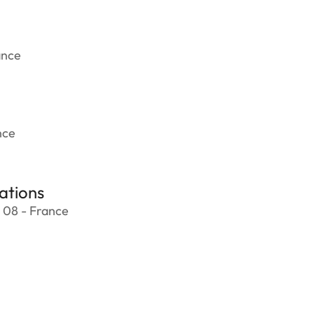
ance
nce
ations
 08 - France