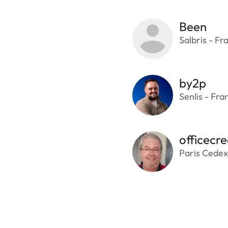
Been
Salbris - Fr
by2p
Senlis - Fra
officecre
Paris Cedex