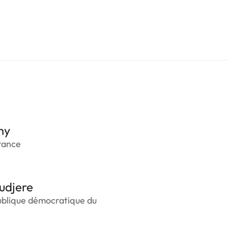
hy
rance
udjere
ublique démocratique du