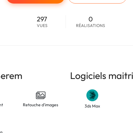
297
0
VUES
RÉALISATIONS
Berem
Logiciels mait
nt
Retouche d'images
3ds Max
gn