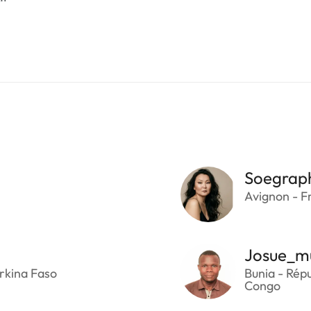
Soegrap
Avignon - F
Josue_m
rkina Faso
Bunia - Rép
Congo