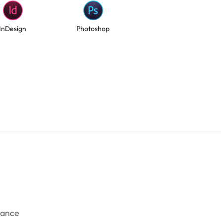
InDesign
Photoshop
rance