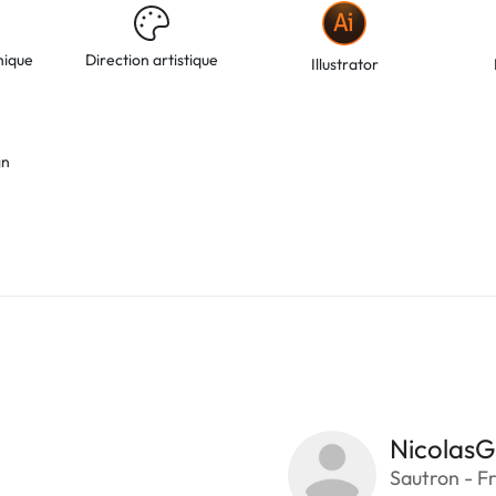
hique
Direction artistique
Illustrator
gn
NicolasG
Sautron - F