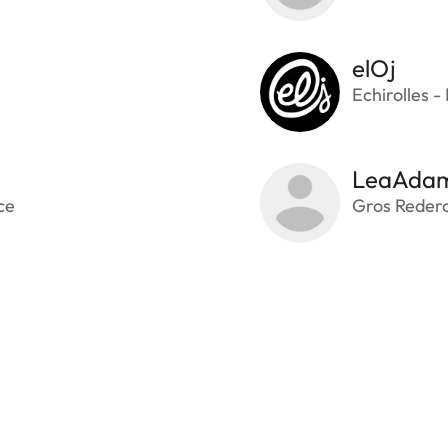
elOj
Echirolles -
LeaAda
ce
Gros Rederc