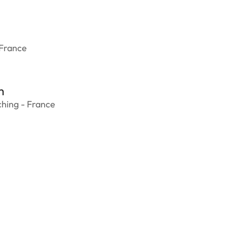
 France
m
hing - France