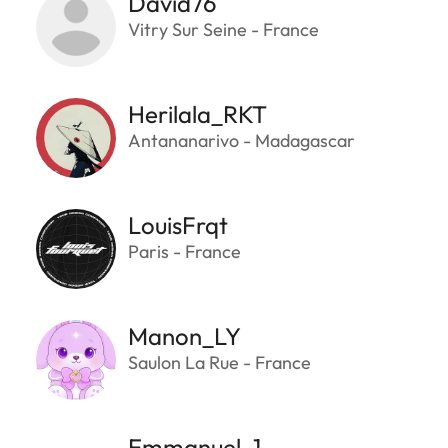
David76
Vitry Sur Seine - France
Herilala_RKT
Antananarivo - Madagascar
LouisFrqt
Paris - France
Manon_LY
Saulon La Rue - France
Emmanuel_1