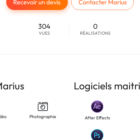
Recevoir un devis
Contacter Marius
304
0
VUES
RÉALISATIONS
arius
Logiciels maitr
déo
Photographie
After Effects