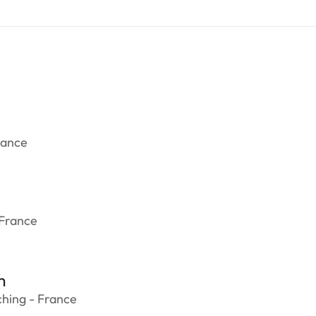
rance
 France
m
hing - France