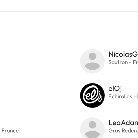
NicolasG
Sautron - F
elOj
Echirolles -
LeaAda
- France
Gros Rederc