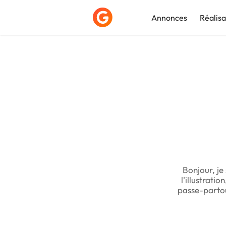
Annonces
Réalisa
Déposer une a
Bonjour, je
l'illustrati
passe-partou