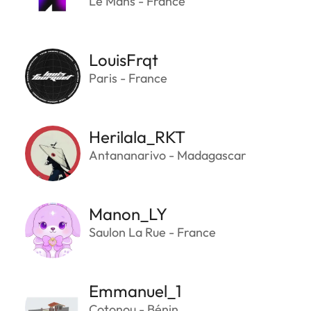
Le Mans - France
LouisFrqt
Paris - France
Herilala_RKT
Antananarivo - Madagascar
Manon_LY
Saulon La Rue - France
Emmanuel_1
Cotonou - Bénin