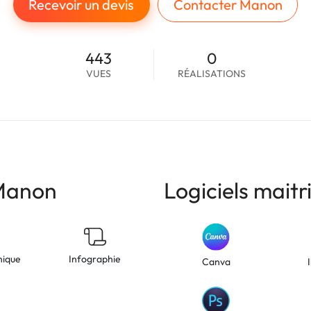
Recevoir un devis
Contacter Manon
443
0
VUES
RÉALISATIONS
Manon
Logiciels mait
hique
Infographie
Canva