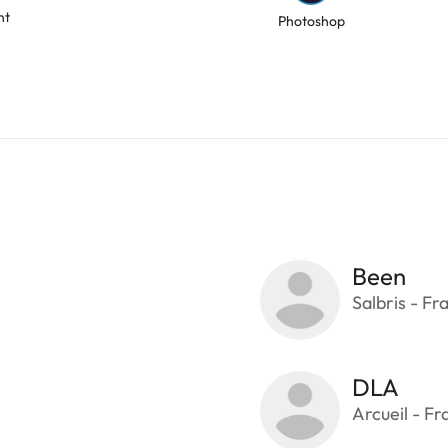
nt
Photoshop
Been
Salbris - Fr
DLA
Arcueil - Fr