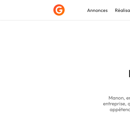
Annonces
Réalisa
Déposer une a
Manon, en
entreprise, q
appétence