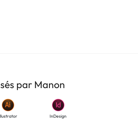
risés par Manon
Illustrator
InDesign