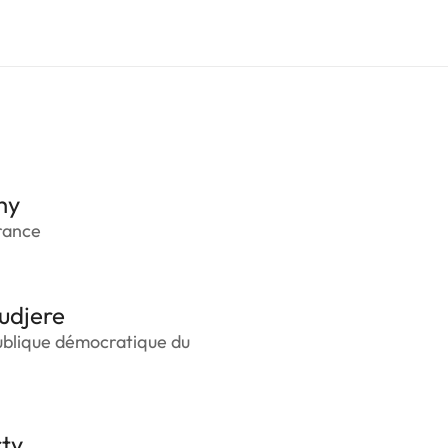
hy
rance
udjere
ublique démocratique du
ty