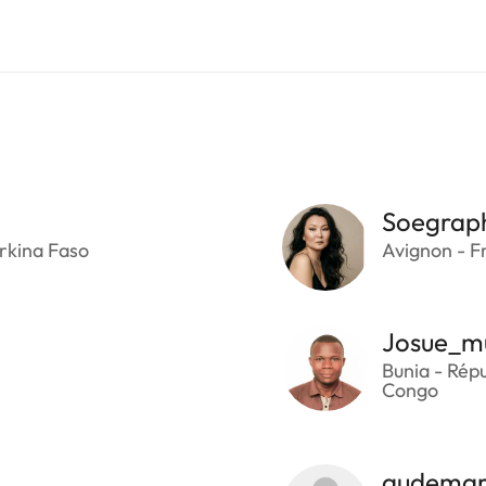
Soegrap
rkina Faso
Avignon - F
Josue_m
Bunia - Rép
Congo
audemar