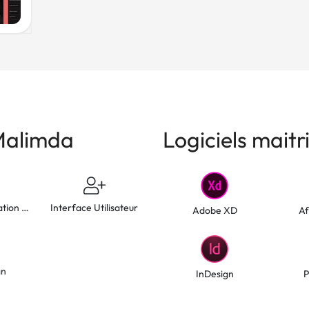
Malimda
Logiciels mait
Design d'application mobile
Interface Utilisateur
Adobe XD
Af
gn
InDesign
P