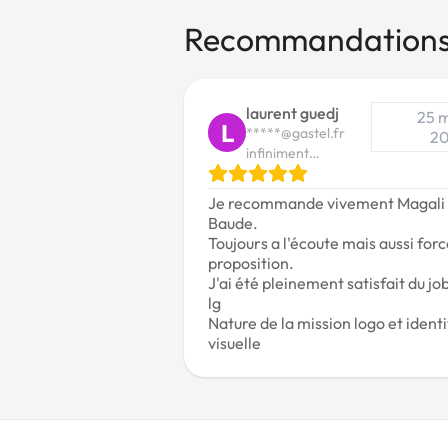
Recommandation
laurent guedj
25 
L
*****@gastel.fr
20
infiniment
Gourmand
Je recommande vivement Magali
Baude.
Toujours a l'écoute mais aussi for
proposition.
J'ai été pleinement satisfait du jo
lg
Nature de la mission logo et ident
visuelle