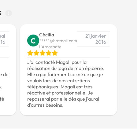
s
Cécilia
mai
21 janvier
C
*****@hotmail.com
16
2016
L'Amarante
J'ai contacté Magali pour la
réalisation du logo de mon épicerie.
ce de
Elle a parfaitement cerné ce que je
voulais lors de nos entretiens
b.
téléphoniques. Magali est très
réactive et professionnelle. Je
ité
repasserai par elle dès que j'aurai
d'autres besoins.