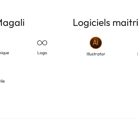
agali
Logiciels maitr
hique
Logo
Illustrator
ile