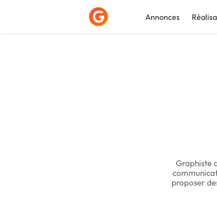
Annonces
Réalisa
Déposer une a
Graphiste d
communicatio
proposer des