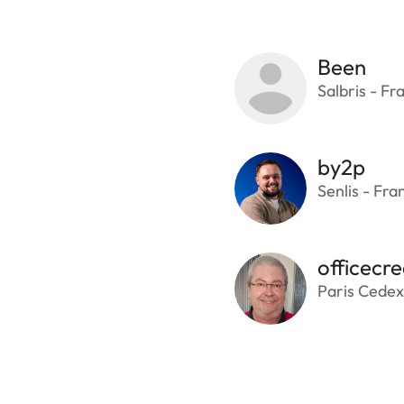
Been
Salbris - Fr
by2p
Senlis - Fra
officecre
Paris Cedex