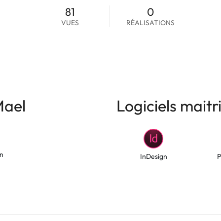
81
0
VUES
RÉALISATIONS
Mael
Logiciels maitr
on
InDesign
P