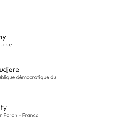
hy
rance
udjere
ublique démocratique du
ty
r Foron - France