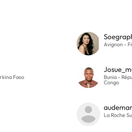
Soegrap
Avignon - F
Josue_m
rkina Faso
Bunia - Rép
Congo
audemar
La Roche Su