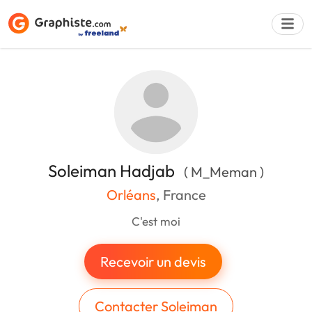
Déposer une a
Soleiman Hadjab
( M_Meman )
Orléans
, France
C'est moi
Recevoir un devis
Contacter Soleiman