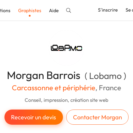
S'inscrire
Se 
tions
Graphistes
Aide
nnonce
Morgan Barrois
( Lobamo )
Carcassonne et périphérie
, France
Conseil, impression, création site web
Recevoir un devis
Contacter Morgan