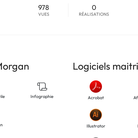
978
0
VUES
RÉALISATIONS
Morgan
Logiciels mait
ile
Infographie
Acrobat
Af
gn
Illustrator