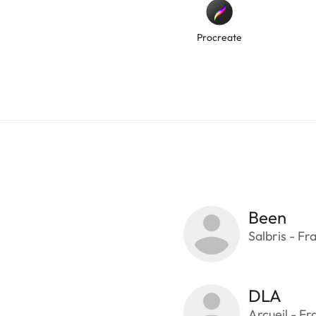
Procreate
Been
Salbris - Fr
DLA
Arcueil - Fr