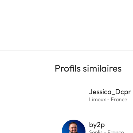
Profils similaires
Jessica_Dcpr
Limoux - France
by2p
Senlis - France