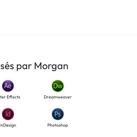
risés par Morgan
ter Effects
Dreamweaver
InDesign
Photoshop