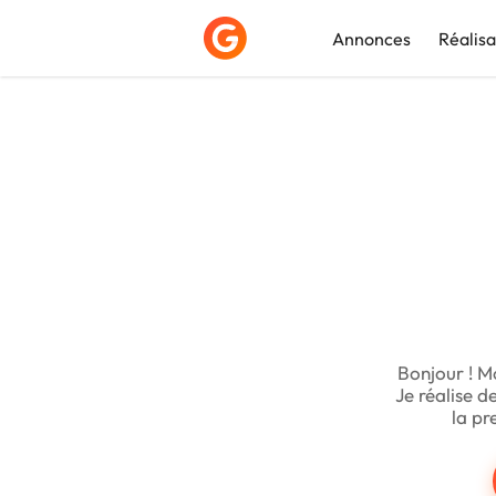
Annonces
Réalisa
Déposer une a
Bonjour ! Mo
Je réalise d
la pr