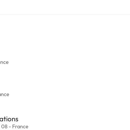
ance
ance
ations
 08 - France