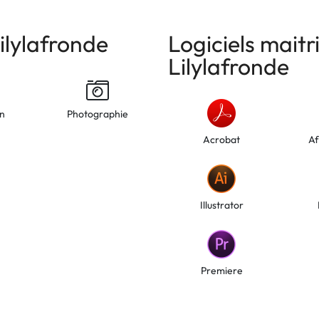
lylafronde
Logiciels maitr
Lilylafronde
on
Photographie
Acrobat
Af
Illustrator
Premiere