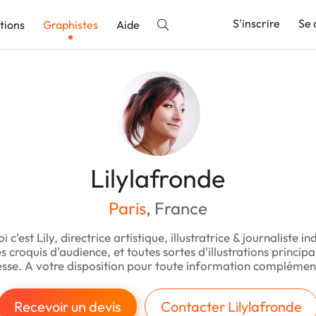
S'inscrire
Se 
tions
Graphistes
Aide
nnonce
Lilylafronde
Paris
, France
i c'est Lily, directrice artistique, illustratrice & journaliste 
es croquis d'audience, et toutes sortes d'illustrations princi
esse. A votre disposition pour toute information complémen
Recevoir un devis
Contacter Lilylafronde