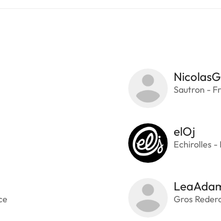
NicolasG
Sautron - F
elOj
Echirolles -
LeaAda
ce
Gros Rederc