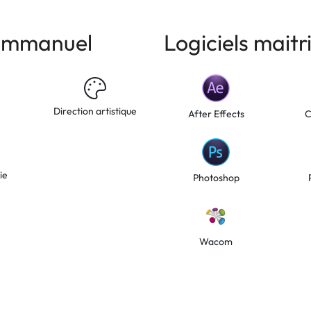
Emmanuel
Logiciels mait
Direction artistique
After Effects
C
ie
Photoshop
Wacom