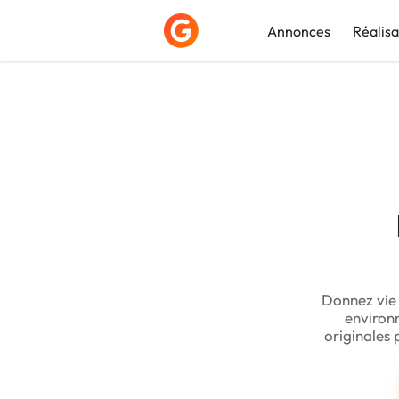
Annonces
Réalisa
Déposer une a
Donnez vie 
environn
originales 