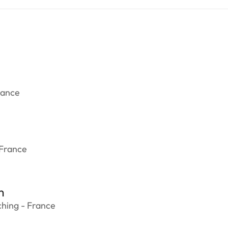
rance
 France
m
hing - France