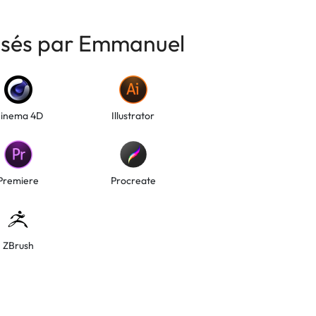
risés par Emmanuel
inema 4D
Illustrator
Premiere
Procreate
ZBrush